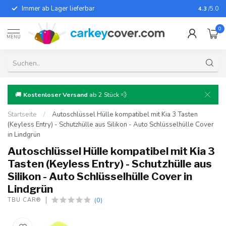
Immer ab Lager lieferbar
Für fast
4.3
/5.0
0
MENU
🚚
Kostenloser Versand
ab 2 Stück 💨
Startseite
/
Autoschlüssel Hülle kompatibel mit Kia 3 Tasten
(Keyless Entry) - Schutzhülle aus Silikon - Auto Schlüsselhülle Cover
in Lindgrün
Autoschlüssel Hülle kompatibel mit Kia 3
Tasten (Keyless Entry) - Schutzhülle aus
Silikon - Auto Schlüsselhülle Cover in
Lindgrün
(0)
TBU CAR®