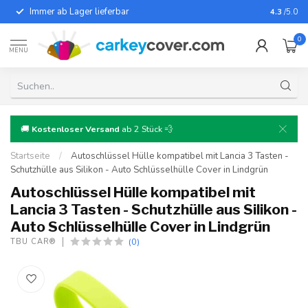
Immer ab Lager lieferbar
Für fast
4.3
/5.0
0
MENU
🚚
Kostenloser Versand
ab 2 Stück 💨
Startseite
/
Autoschlüssel Hülle kompatibel mit Lancia 3 Tasten -
Schutzhülle aus Silikon - Auto Schlüsselhülle Cover in Lindgrün
Autoschlüssel Hülle kompatibel mit
Lancia 3 Tasten - Schutzhülle aus Silikon -
Auto Schlüsselhülle Cover in Lindgrün
(0)
TBU CAR®