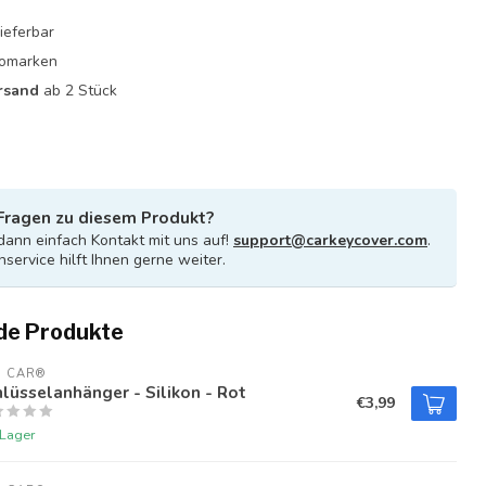
ieferbar
utomarken
rsand
ab 2 Stück
Fragen zu diesem Produkt?
ann einfach Kontakt mit uns auf!
support@carkeycover.com
.
service hilft Ihnen gerne weiter.
de Produkte
U CAR®
lüsselanhänger - Silikon - Rot
€3,99
 Lager