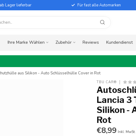
ab Lager lieferbar
Für fast alle Automarken
e
Ihre Marke Wählen
Zubehör
Reviews
Kundendienst
hutzhülle aus Silikon - Auto Schlüsselhülle Cover in Rot
TBU CAR®
Autoschlü
Lancia 3 
Silikon -
Rot
€8,99
Inkl. MwSt.