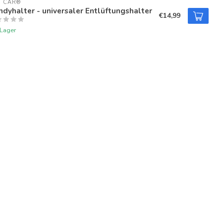
U CAR®
dyhalter - universaler Entlüftungshalter
€14,99
 Lager