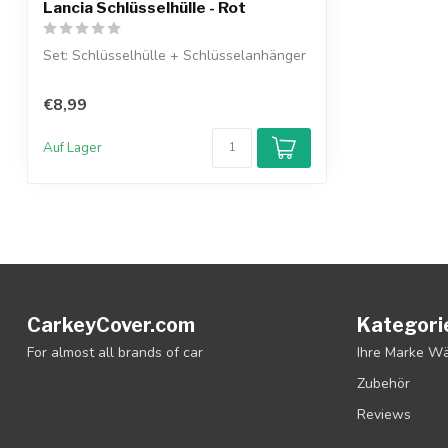
Lancia Schlüsselhülle - Rot
Set: Schlüsselhülle + Schlüsselanhänger
€8,99
Auf Lager
CarkeyCover.com
Kategori
For almost all brands of car
Ihre Marke W
Zubehör
Reviews