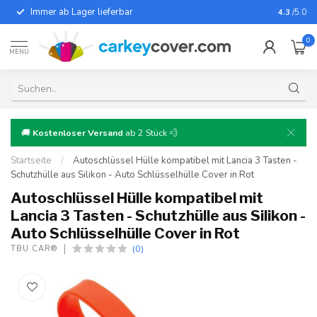
Immer ab Lager lieferbar
Für fast
4.3
/5.0
0
MENU
🚚
Kostenloser Versand
ab 2 Stück 💨
Startseite
/
Autoschlüssel Hülle kompatibel mit Lancia 3 Tasten -
Schutzhülle aus Silikon - Auto Schlüsselhülle Cover in Rot
Autoschlüssel Hülle kompatibel mit
Lancia 3 Tasten - Schutzhülle aus Silikon -
Auto Schlüsselhülle Cover in Rot
(0)
TBU CAR®