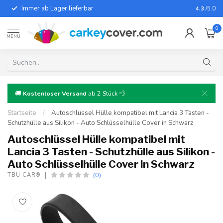
Immer ab Lager lieferbar
Für fast
4.3
/5.0
0
MENU
🚚
Kostenloser Versand
ab 2 Stück 💨
Startseite
/
Autoschlüssel Hülle kompatibel mit Lancia 3 Tasten -
Schutzhülle aus Silikon - Auto Schlüsselhülle Cover in Schwarz
Autoschlüssel Hülle kompatibel mit
Lancia 3 Tasten - Schutzhülle aus Silikon -
Auto Schlüsselhülle Cover in Schwarz
(0)
TBU CAR®