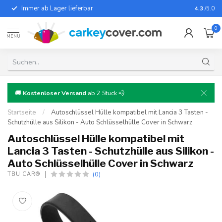
Immer ab Lager lieferbar
Für fast
4.3
/5.0
0
MENU
🚚
Kostenloser Versand
ab 2 Stück 💨
Startseite
/
Autoschlüssel Hülle kompatibel mit Lancia 3 Tasten -
Schutzhülle aus Silikon - Auto Schlüsselhülle Cover in Schwarz
Autoschlüssel Hülle kompatibel mit
Lancia 3 Tasten - Schutzhülle aus Silikon -
Auto Schlüsselhülle Cover in Schwarz
(0)
TBU CAR®