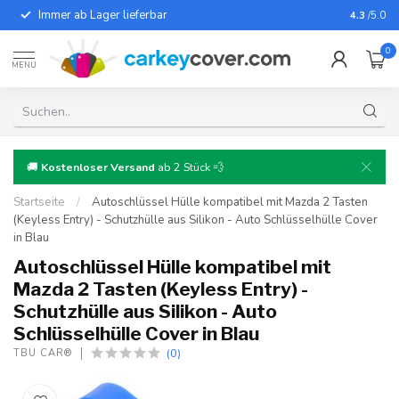
Immer ab Lager lieferbar
Für fast
4.3
/5.0
0
MENU
🚚
Kostenloser Versand
ab 2 Stück 💨
Startseite
/
Autoschlüssel Hülle kompatibel mit Mazda 2 Tasten
(Keyless Entry) - Schutzhülle aus Silikon - Auto Schlüsselhülle Cover
in Blau
Autoschlüssel Hülle kompatibel mit
Mazda 2 Tasten (Keyless Entry) -
Schutzhülle aus Silikon - Auto
Schlüsselhülle Cover in Blau
(0)
TBU CAR®