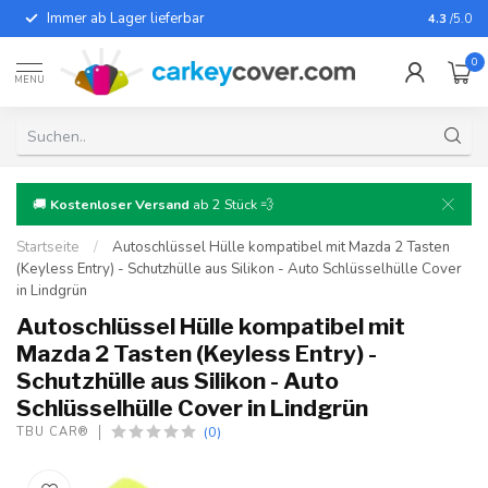
Immer ab Lager lieferbar
Für fast
4.3
/5.0
0
MENU
🚚
Kostenloser Versand
ab 2 Stück 💨
Startseite
/
Autoschlüssel Hülle kompatibel mit Mazda 2 Tasten
(Keyless Entry) - Schutzhülle aus Silikon - Auto Schlüsselhülle Cover
in Lindgrün
Autoschlüssel Hülle kompatibel mit
Mazda 2 Tasten (Keyless Entry) -
Schutzhülle aus Silikon - Auto
Schlüsselhülle Cover in Lindgrün
(0)
TBU CAR®