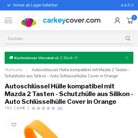
Immer ab Lager lieferbar
Für fast
4.3
/5.0
0
MENU
🚚
Kostenloser Versand
ab 2 Stück 💨
Startseite
/
Autoschlüssel Hülle kompatibel mit Mazda 2 Tasten -
Schutzhülle aus Silikon - Auto Schlüsselhülle Cover in Orange
Autoschlüssel Hülle kompatibel mit
Mazda 2 Tasten - Schutzhülle aus Silikon -
Auto Schlüsselhülle Cover in Orange
(0)
TBU CAR®