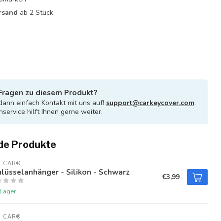
rsand
ab 2 Stück
Fragen zu diesem Produkt?
ann einfach Kontakt mit uns auf!
support@carkeycover.com
.
service hilft Ihnen gerne weiter.
de Produkte
U CAR®
lüsselanhänger - Silikon - Schwarz
€3,99
 Lager
U CAR®