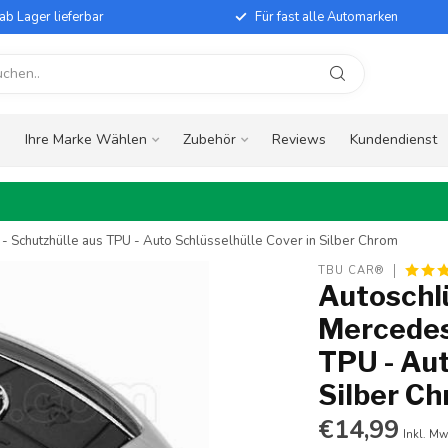
ab Lager lieferbar
Für fast alle Automarken
e
Ihre Marke Wählen
Zubehör
Reviews
Kundendienst
- Schutzhülle aus TPU - Auto Schlüsselhülle Cover in Silber Chrom
TBU CAR®
Autoschlü
Mercedes 
TPU - Aut
Silber C
€14,99
Inkl. Mw