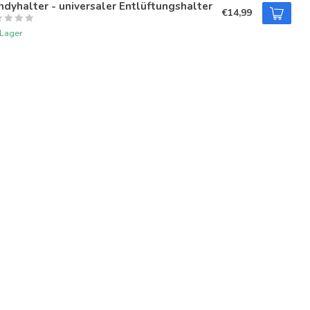
dyhalter - universaler Entlüftungshalter
€14,99
 Lager