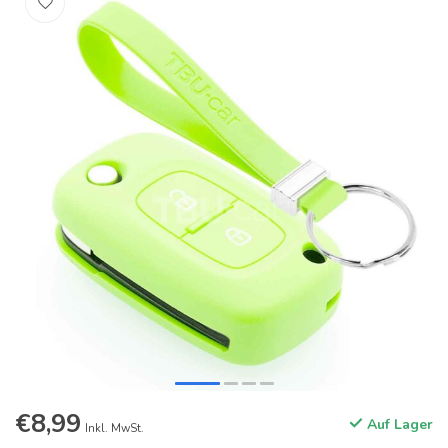
€8,99
Auf Lager
Inkl. MwSt.