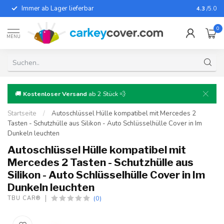
Immer ab Lager lieferbar
Für fast
4.3
/5.0
0
MENU
🚚
Kostenloser Versand
ab 2 Stück 💨
Startseite
/
Autoschlüssel Hülle kompatibel mit Mercedes 2
Tasten - Schutzhülle aus Silikon - Auto Schlüsselhülle Cover in Im
Dunkeln leuchten
Autoschlüssel Hülle kompatibel mit
Mercedes 2 Tasten - Schutzhülle aus
Silikon - Auto Schlüsselhülle Cover in Im
Dunkeln leuchten
(0)
TBU CAR®