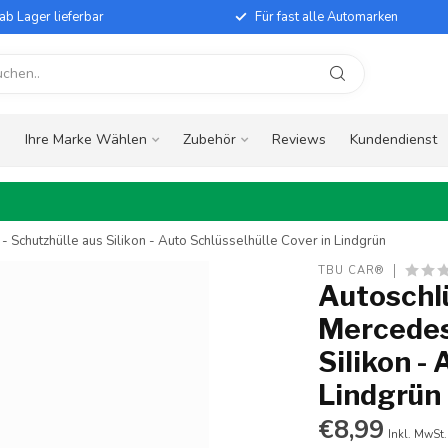
ab Lager lieferbar
Für fast alle Automarken
e
Ihre Marke Wählen
Zubehör
Reviews
Kundendienst
 Schutzhülle aus Silikon - Auto Schlüsselhülle Cover in Lindgrün
TBU CAR®
Autoschlü
Mercedes 
Silikon -
Lindgrün
€8,99
Inkl. MwSt.