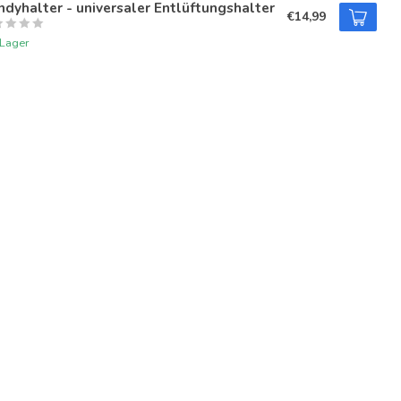
dyhalter - universaler Entlüftungshalter
€14,99
 Lager