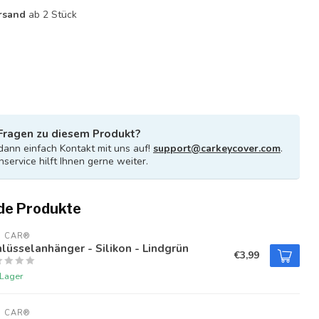
rsand
ab 2 Stück
Fragen zu diesem Produkt?
ann einfach Kontakt mit uns auf!
support@carkeycover.com
.
service hilft Ihnen gerne weiter.
de Produkte
U CAR®
lüsselanhänger - Silikon - Lindgrün
€3,99
 Lager
U CAR®