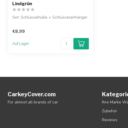
Lindgrün
Set: Schlüsselhülle + Schlüsselanhänger
€8,99
Auf Lager
CarkeyCover.com
Kategori
For almost all brands of car
Ihre Marke W
Zubehör
Reviews