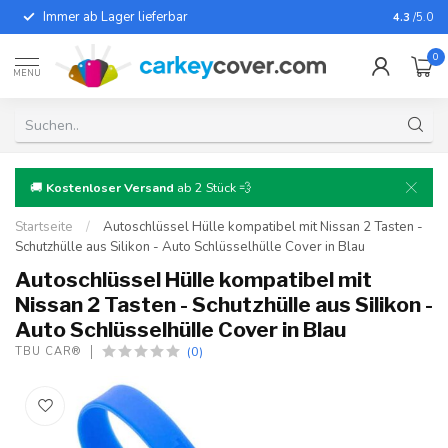
Immer ab Lager lieferbar
Für fast
4.3
/5.0
0
MENU
🚚
Kostenloser Versand
ab 2 Stück 💨
Startseite
/
Autoschlüssel Hülle kompatibel mit Nissan 2 Tasten -
Schutzhülle aus Silikon - Auto Schlüsselhülle Cover in Blau
Autoschlüssel Hülle kompatibel mit
Nissan 2 Tasten - Schutzhülle aus Silikon -
Auto Schlüsselhülle Cover in Blau
(0)
TBU CAR®