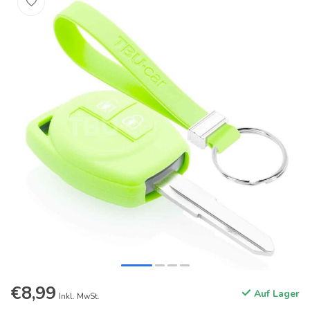
€8,99
Auf Lager
Inkl. MwSt.