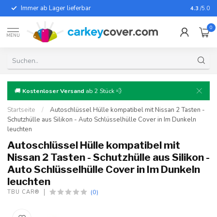
Immer ab Lager lieferbar
Für fast
4.3
/5.0
0
MENU
🚚
Kostenloser Versand
ab 2 Stück 💨
Startseite
/
Autoschlüssel Hülle kompatibel mit Nissan 2 Tasten -
Schutzhülle aus Silikon - Auto Schlüsselhülle Cover in Im Dunkeln
leuchten
Autoschlüssel Hülle kompatibel mit
Nissan 2 Tasten - Schutzhülle aus Silikon -
Auto Schlüsselhülle Cover in Im Dunkeln
leuchten
(0)
TBU CAR®