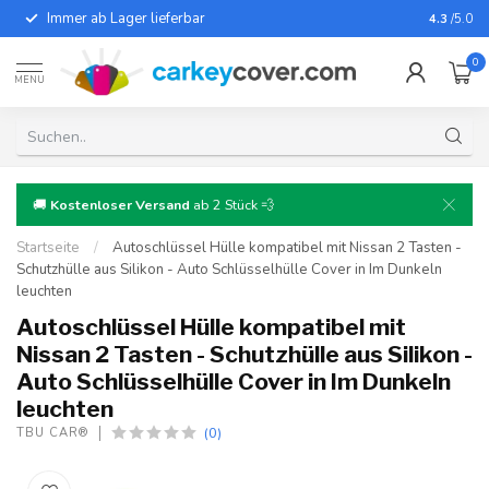
Immer ab Lager lieferbar
Für fast
4.3
/5.0
0
MENU
🚚
Kostenloser Versand
ab 2 Stück 💨
Startseite
/
Autoschlüssel Hülle kompatibel mit Nissan 2 Tasten -
Schutzhülle aus Silikon - Auto Schlüsselhülle Cover in Im Dunkeln
leuchten
Autoschlüssel Hülle kompatibel mit
Nissan 2 Tasten - Schutzhülle aus Silikon -
Auto Schlüsselhülle Cover in Im Dunkeln
leuchten
(0)
TBU CAR®