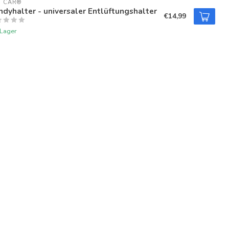
U CAR®
dyhalter - universaler Entlüftungshalter
€14,99
 Lager