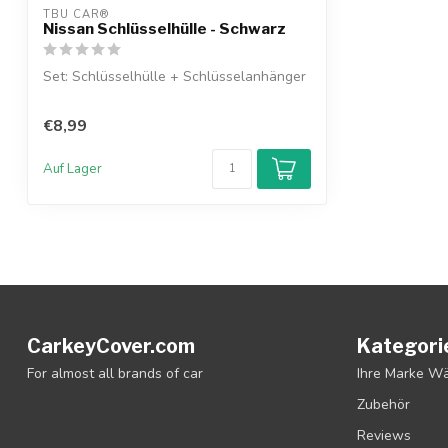
TBU CAR®
Nissan Schlüsselhülle - Schwarz
Set: Schlüsselhülle + Schlüsselanhänger
€8,99
Auf Lager
CarkeyCover.com
Kategori
For almost all brands of car
Ihre Marke W
Zubehör
Reviews