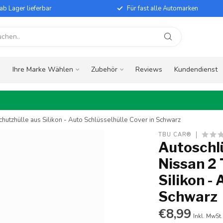
ab Lager lieferbar
Für fast alle Automarken
e
Ihre Marke Wählen
Zubehör
Reviews
Kundendienst
hutzhülle aus Silikon - Auto Schlüsselhülle Cover in Schwarz
TBU CAR®
Autoschlü
Nissan 2 
Silikon -
Schwarz
€8,99
Inkl. MwSt.