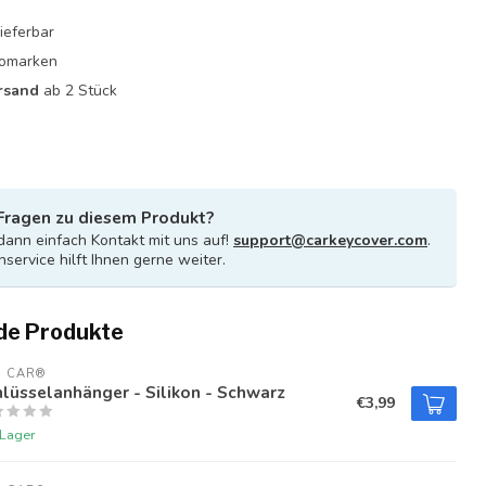
ieferbar
utomarken
rsand
ab 2 Stück
Fragen zu diesem Produkt?
ann einfach Kontakt mit uns auf!
support@carkeycover.com
.
service hilft Ihnen gerne weiter.
de Produkte
U CAR®
lüsselanhänger - Silikon - Schwarz
€3,99
 Lager