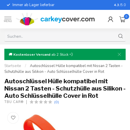
Immer ab Lager lieferbar
Für fast
4.3
/5.0
0
MENU
🚚
Kostenloser Versand
ab 2 Stück 💨
Startseite
/
Autoschlüssel Hülle kompatibel mit Nissan 2 Tasten -
Schutzhülle aus Silikon - Auto Schlüsselhülle Cover in Rot
Autoschlüssel Hülle kompatibel mit
Nissan 2 Tasten - Schutzhülle aus Silikon -
Auto Schlüsselhülle Cover in Rot
(0)
TBU CAR®