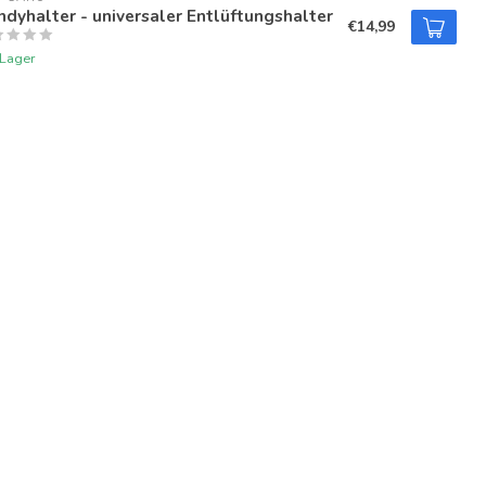
dyhalter - universaler Entlüftungshalter
€14,99
 Lager