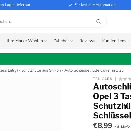
ab Lager lieferbar
Für fast alle Automarken
e
Ihre Marke Wählen
Zubehör
Reviews
Kundendienst
ss Entry) - Schutzhülle aus Silikon - Auto Schlüsselhülle Cover in Blau
TBU CAR®
Autoschlü
Opel 3 Ta
Schutzhül
Schlüssel
€8,99
Inkl. MwSt.