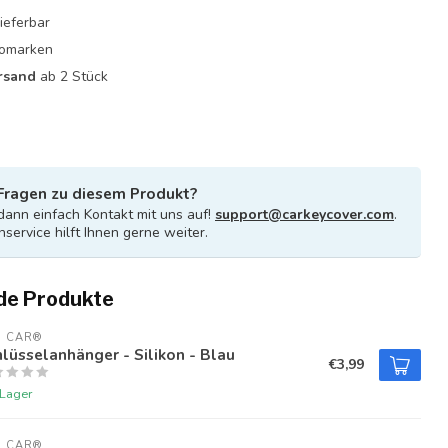
ieferbar
utomarken
rsand
ab 2 Stück
Fragen zu diesem Produkt?
ann einfach Kontakt mit uns auf!
support@carkeycover.com
.
service hilft Ihnen gerne weiter.
de Produkte
U CAR®
lüsselanhänger - Silikon - Blau
€3,99
 Lager
U CAR®