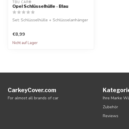
TBU CAR®
Opel Schlüsselhülle - Blau
Set: Schlüsselhülle + Schlüsselanhänger
€8,99
Nicht auf Lager
CarkeyCover.com
Kategori
For almost all brands of car
Ihre Marke W
Zubehör
Reviews