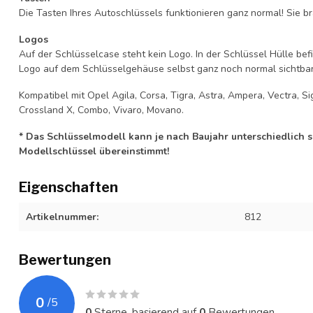
Die Tasten Ihres Autoschlüssels funktionieren ganz normal! Sie br
Logos
Auf der Schlüsselcase steht kein Logo. In der Schlüssel Hülle b
Logo auf dem Schlüsselgehäuse selbst ganz noch normal sichtbar 
Kompatibel mit Opel Agila, Corsa, Tigra, Astra, Ampera, Vectra, Sig
Crossland X, Combo, Vivaro, Movano.
* Das Schlüsselmodell kann je nach Baujahr unterschiedlich sei
Modellschlüssel übereinstimmt!
Eigenschaften
Artikelnummer:
812
Bewertungen
0
/
5
0
Sterne, basierend auf
0
Bewertungen