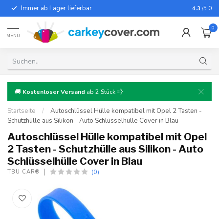
Immer ab Lager lieferbar
Für fast
4.3
/5.0
0
MENU
🚚
Kostenloser Versand
ab 2 Stück 💨
Startseite
/
Autoschlüssel Hülle kompatibel mit Opel 2 Tasten -
Schutzhülle aus Silikon - Auto Schlüsselhülle Cover in Blau
Autoschlüssel Hülle kompatibel mit Opel
2 Tasten - Schutzhülle aus Silikon - Auto
Schlüsselhülle Cover in Blau
(0)
TBU CAR®