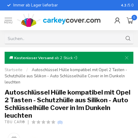
Immer ab Lager lieferbar
Für fast
4.3
/5.0
0
MENU
🚚
Kostenloser Versand
ab 2 Stück 💨
Startseite
/
Autoschlüssel Hülle kompatibel mit Opel 2 Tasten -
Schutzhülle aus Silikon - Auto Schlüsselhülle Cover in Im Dunkeln
leuchten
Autoschlüssel Hülle kompatibel mit Opel
2 Tasten - Schutzhülle aus Silikon - Auto
Schlüsselhülle Cover in Im Dunkeln
leuchten
(0)
TBU CAR®