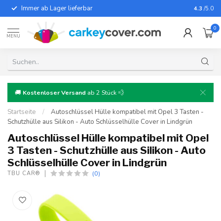
Immer ab Lager lieferbar
Für fast
4.3
/5.0
0
MENU
🚚
Kostenloser Versand
ab 2 Stück 💨
Startseite
/
Autoschlüssel Hülle kompatibel mit Opel 3 Tasten -
Schutzhülle aus Silikon - Auto Schlüsselhülle Cover in Lindgrün
Autoschlüssel Hülle kompatibel mit Opel
3 Tasten - Schutzhülle aus Silikon - Auto
Schlüsselhülle Cover in Lindgrün
(0)
TBU CAR®