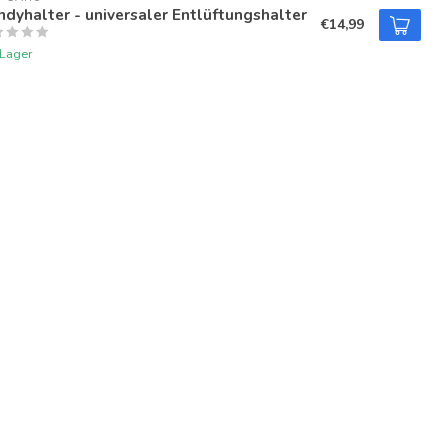
dyhalter - universaler Entlüftungshalter
€14,99
 Lager