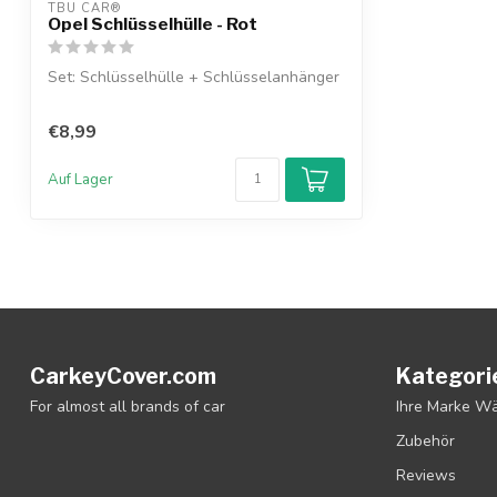
TBU CAR®
Opel Schlüsselhülle - Rot
Set: Schlüsselhülle + Schlüsselanhänger
€8,99
Auf Lager
CarkeyCover.com
Kategori
For almost all brands of car
Ihre Marke W
Zubehör
Reviews