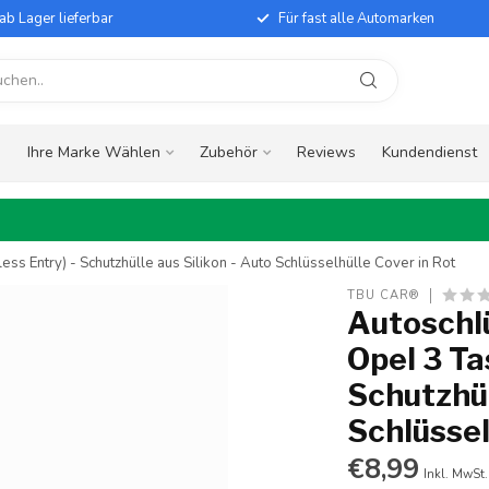
ab Lager lieferbar
Für fast alle Automarken
e
Ihre Marke Wählen
Zubehör
Reviews
Kundendienst
ss Entry) - Schutzhülle aus Silikon - Auto Schlüsselhülle Cover in Rot
TBU CAR®
Autoschlü
Opel 3 Ta
Schutzhül
Schlüssel
€8,99
Inkl. MwSt.