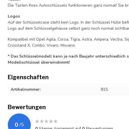
Die Tasten Ihres Autoschlüssels funktionieren ganz normal! Sie br
Logos
Auf der Schlüsselcase steht kein Logo. In der Schlüssel Hülle b
Logo auf dem Schlüsselgehäuse selbst ganz noch normal sichtbar 
Kompatibel mit Opel Agila, Corsa, Tigra, Astra, Ampera, Vectra, Sig
Crossland X, Combo, Vivaro, Movano.
* Das Schlüsselmodell kann je nach Baujahr unterschiedlich sei
Modellschlüssel übereinstimmt!
Eigenschaften
Artikelnummer:
815
Bewertungen
0
/
5
0
Sterne, basierend auf
0
Bewertungen