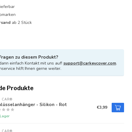
ieferbar
utomarken
rsand
ab 2 Stück
Fragen zu diesem Produkt?
ann einfach Kontakt mit uns auf!
support@carkeycover.com
.
service hilft Ihnen gerne weiter.
de Produkte
U CAR®
lüsselanhänger - Silikon - Rot
€3,99
 Lager
U CAR®