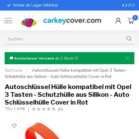
Immer ab Lager lieferbar
Für fast
4.3
/5.0
0
MENU
🚚
Kostenloser Versand
ab 2 Stück 💨
Startseite
/
Autoschlüssel Hülle kompatibel mit Opel 3 Tasten -
Schutzhülle aus Silikon - Auto Schlüsselhülle Cover in Rot
Autoschlüssel Hülle kompatibel mit Opel
3 Tasten - Schutzhülle aus Silikon - Auto
Schlüsselhülle Cover in Rot
(0)
TBU CAR®