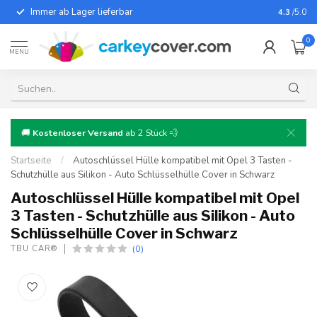
Immer ab Lager lieferbar
Für fast
4.3
/5.0
0
MENU
🚚
Kostenloser Versand
ab 2 Stück 💨
Startseite
/
Autoschlüssel Hülle kompatibel mit Opel 3 Tasten -
Schutzhülle aus Silikon - Auto Schlüsselhülle Cover in Schwarz
Autoschlüssel Hülle kompatibel mit Opel
3 Tasten - Schutzhülle aus Silikon - Auto
Schlüsselhülle Cover in Schwarz
(0)
TBU CAR®