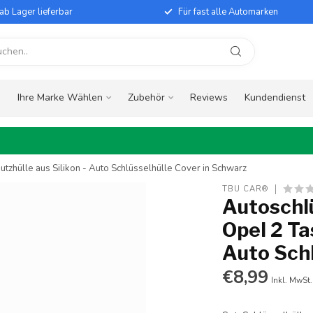
ab Lager lieferbar
Für fast alle Automarken
e
Ihre Marke Wählen
Zubehör
Reviews
Kundendienst
utzhülle aus Silikon - Auto Schlüsselhülle Cover in Schwarz
TBU CAR®
Autoschlü
Opel 2 Ta
Auto Schl
€8,99
Inkl. MwSt.