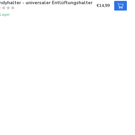
dyhalter - universaler Entlüftungshalter
€14,99
 Lager