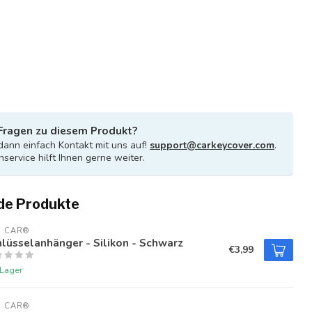
Fragen zu diesem Produkt?
ann einfach Kontakt mit uns auf!
support@carkeycover.com
.
service hilft Ihnen gerne weiter.
de Produkte
U CAR®
lüsselanhänger - Silikon - Schwarz
€3,99
 Lager
U CAR®