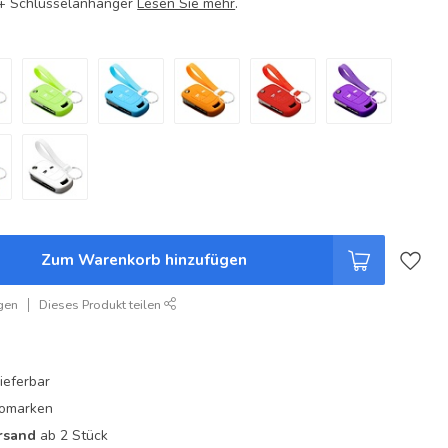
e + Schlüsselanhänger
Lesen Sie mehr
.
Zum Warenkorb hinzufügen
gen
Dieses Produkt teilen
ieferbar
utomarken
rsand
ab 2 Stück