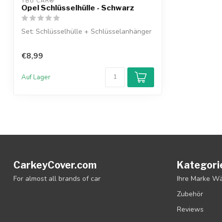
TBU CAR®
Opel Schlüsselhülle - Schwarz
Set: Schlüsselhülle + Schlüsselanhänger
€8,99
Auf Lager
CarkeyCover.com
Kategori
For almost all brands of car
Ihre Marke W
Zubehör
Reviews