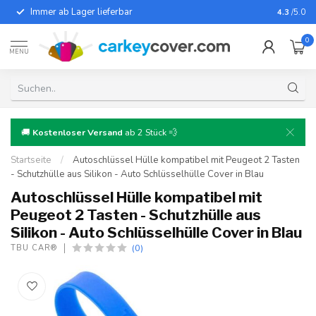
Immer ab Lager lieferbar
Für fast
4.3
/5.0
0
MENU
🚚
Kostenloser Versand
ab 2 Stück 💨
Startseite
/
Autoschlüssel Hülle kompatibel mit Peugeot 2 Tasten
- Schutzhülle aus Silikon - Auto Schlüsselhülle Cover in Blau
Autoschlüssel Hülle kompatibel mit
Peugeot 2 Tasten - Schutzhülle aus
Silikon - Auto Schlüsselhülle Cover in Blau
(0)
TBU CAR®