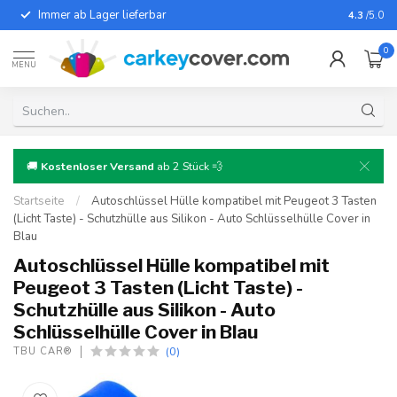
Immer ab Lager lieferbar
Für fast
4.3
/5.0
0
MENU
🚚
Kostenloser Versand
ab 2 Stück 💨
Startseite
/
Autoschlüssel Hülle kompatibel mit Peugeot 3 Tasten
(Licht Taste) - Schutzhülle aus Silikon - Auto Schlüsselhülle Cover in
Blau
Autoschlüssel Hülle kompatibel mit
Peugeot 3 Tasten (Licht Taste) -
Schutzhülle aus Silikon - Auto
Schlüsselhülle Cover in Blau
(0)
TBU CAR®