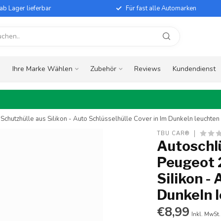
ab Lager lieferbar
Für fast alle Automarken
e
Ihre Marke Wählen
Zubehör
Reviews
Kundendienst
Schutzhülle aus Silikon - Auto Schlüsselhülle Cover in Im Dunkeln leuchten
TBU CAR®
Autoschlü
Peugeot 2
Silikon -
Dunkeln 
€8,99
Inkl. MwSt.