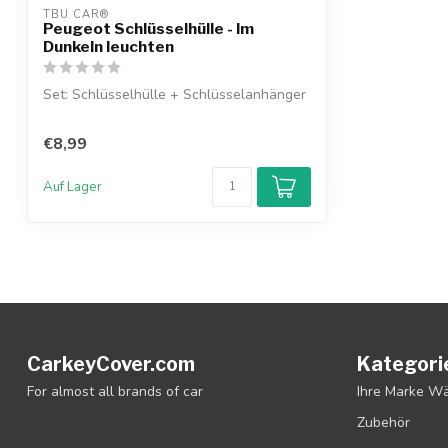
TBU CAR®
Peugeot Schlüsselhülle - Im
Dunkeln leuchten
Set: Schlüsselhülle + Schlüsselanhänger
€8,99
Auf Lager
CarkeyCover.com
Kategori
For almost all brands of car
Ihre Marke W
Zubehör