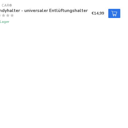
U CAR®
dyhalter - universaler Entlüftungshalter
€14,99
 Lager