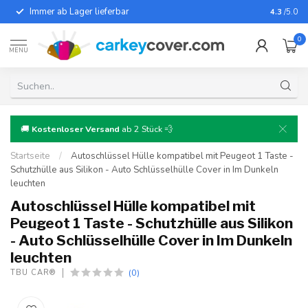
Immer ab Lager lieferbar
Für fast
4.3
/5.0
0
MENU
🚚
Kostenloser Versand
ab 2 Stück 💨
Startseite
/
Autoschlüssel Hülle kompatibel mit Peugeot 1 Taste -
Schutzhülle aus Silikon - Auto Schlüsselhülle Cover in Im Dunkeln
leuchten
Autoschlüssel Hülle kompatibel mit
Peugeot 1 Taste - Schutzhülle aus Silikon
- Auto Schlüsselhülle Cover in Im Dunkeln
leuchten
(0)
TBU CAR®