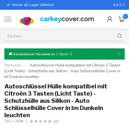
Immer ab Lager lieferbar
Für fast
4.3
/5.0
0
MENU
🚚
Kostenloser Versand
ab 2 Stück 💨
Startseite
/
Autoschlüssel Hülle kompatibel mit Citroën 3 Tasten
(Licht Taste) - Schutzhülle aus Silikon - Auto Schlüsselhülle Cover in
Im Dunkeln leuchten
Autoschlüssel Hülle kompatibel mit
Citroën 3 Tasten (Licht Taste) -
Schutzhülle aus Silikon - Auto
Schlüsselhülle Cover in Im Dunkeln
leuchten
(0)
TBU CAR®