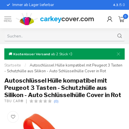
Immer ab Lager lieferbar
Für fast
4.3
/5.0
0
MENU
🚚
Kostenloser Versand
ab 2 Stück 💨
Startseite
/
Autoschlüssel Hülle kompatibel mit Peugeot 3 Tasten
- Schutzhülle aus Silikon - Auto Schlüsselhülle Cover in Rot
Autoschlüssel Hülle kompatibel mit
Peugeot 3 Tasten - Schutzhülle aus
Silikon - Auto Schlüsselhülle Cover in Rot
(0)
TBU CAR®