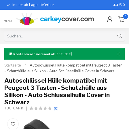
Immer ab Lager lieferbar
Für fast
4.3
/5.0
0
MENU
🚚
Kostenloser Versand
ab 2 Stück 💨
Startseite
/
Autoschlüssel Hülle kompatibel mit Peugeot 3 Tasten
- Schutzhülle aus Silikon - Auto Schlüsselhülle Cover in Schwarz
Autoschlüssel Hülle kompatibel mit
Peugeot 3 Tasten - Schutzhülle aus
Silikon - Auto Schlüsselhülle Cover in
Schwarz
(0)
TBU CAR®