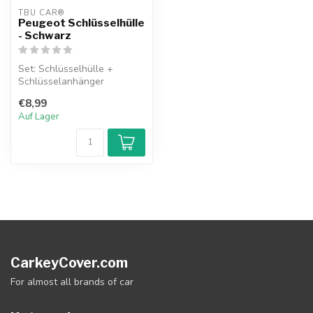
TBU CAR®
Peugeot Schlüsselhülle
- Schwarz
Set: Schlüsselhülle +
Schlüsselanhänger
€8,99
Auf Lager
CarkeyCover.com
For almost all brands of car