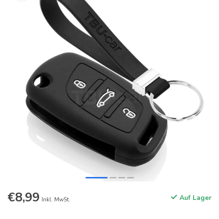
€8,99
Auf Lager
Inkl. MwSt.