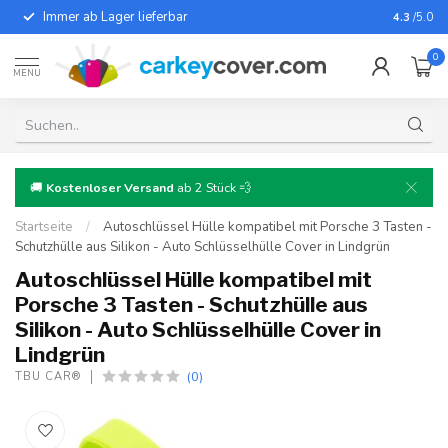
Immer ab Lager lieferbar
Für fast
4.3
/5.0
0
MENU
🚚
Kostenloser Versand
ab 2 Stück 💨
Startseite
/
Autoschlüssel Hülle kompatibel mit Porsche 3 Tasten -
Schutzhülle aus Silikon - Auto Schlüsselhülle Cover in Lindgrün
Autoschlüssel Hülle kompatibel mit
Porsche 3 Tasten - Schutzhülle aus
Silikon - Auto Schlüsselhülle Cover in
Lindgrün
(0)
TBU CAR®