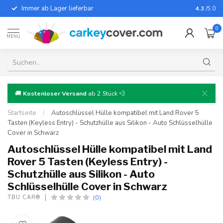
Immer ab Lager lieferbar
Für fast
4.3
/5.0
0
MENU
🚚
Kostenloser Versand
ab 2 Stück 💨
Startseite
/
Autoschlüssel Hülle kompatibel mit Land Rover 5
Tasten (Keyless Entry) - Schutzhülle aus Silikon - Auto Schlüsselhülle
Cover in Schwarz
Autoschlüssel Hülle kompatibel mit Land
Rover 5 Tasten (Keyless Entry) -
Schutzhülle aus Silikon - Auto
Schlüsselhülle Cover in Schwarz
(0)
TBU CAR®