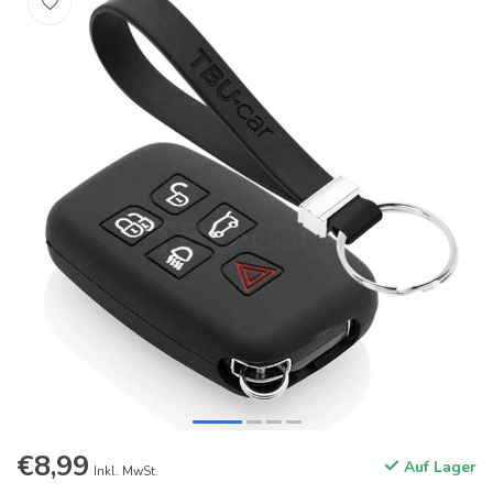
€8,99
Auf Lager
Inkl. MwSt.