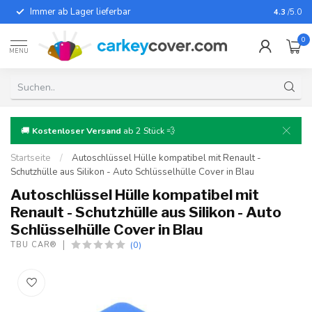
Immer ab Lager lieferbar
Für fast
4.3
/5.0
0
MENU
🚚
Kostenloser Versand
ab 2 Stück 💨
Startseite
/
Autoschlüssel Hülle kompatibel mit Renault -
Schutzhülle aus Silikon - Auto Schlüsselhülle Cover in Blau
Autoschlüssel Hülle kompatibel mit
Renault - Schutzhülle aus Silikon - Auto
Schlüsselhülle Cover in Blau
(0)
TBU CAR®