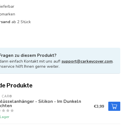
ieferbar
utomarken
rsand
ab 2 Stück
Fragen zu diesem Produkt?
ann einfach Kontakt mit uns auf!
support@carkeycover.com
.
service hilft Ihnen gerne weiter.
de Produkte
U CAR®
lüsselanhänger - Silikon - Im Dunkeln
uchten
€3,99
 Lager