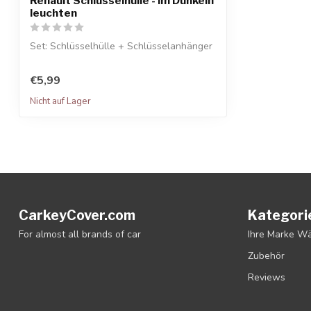
Renault Schlüsselhülle - Im Dunkeln
leuchten
Set: Schlüsselhülle + Schlüsselanhänger
€5,99
Nicht auf Lager
CarkeyCover.com
Kategori
For almost all brands of car
Ihre Marke W
Zubehör
Reviews