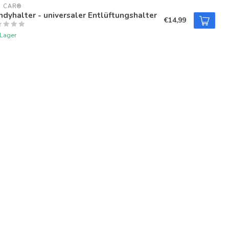
U CAR®
dyhalter - universaler Entlüftungshalter
€14,99
 Lager