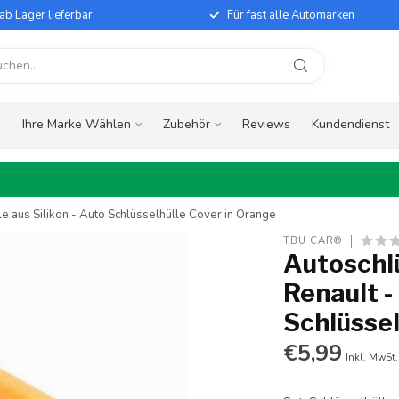
ab Lager lieferbar
Für fast alle Automarken
e
Ihre Marke Wählen
Zubehör
Reviews
Kundendienst
le aus Silikon - Auto Schlüsselhülle Cover in Orange
TBU CAR®
Autoschlü
Renault -
Schlüssel
€5,99
Inkl. MwSt.