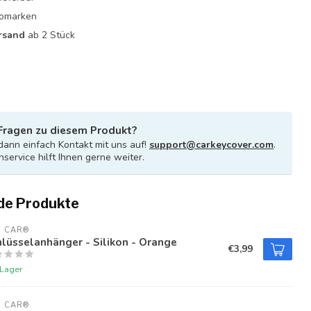
utomarken
rsand
ab 2 Stück
Fragen zu diesem Produkt?
ann einfach Kontakt mit uns auf!
support@carkeycover.com
.
service hilft Ihnen gerne weiter.
de Produkte
U CAR®
lüsselanhänger - Silikon - Orange
€3,99
 Lager
U CAR®