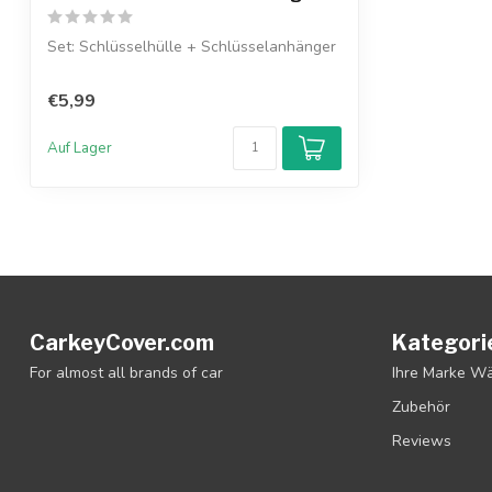
Set: Schlüsselhülle + Schlüsselanhänger
€5,99
Auf Lager
CarkeyCover.com
Kategori
For almost all brands of car
Ihre Marke W
Zubehör
Reviews