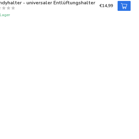
dyhalter - universaler Entlüftungshalter
€14,99
 Lager