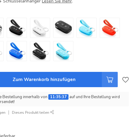
e + Schlüsselanhänger
Lesen Sie mehr
.
Zum Warenkorb hinzufügen
e Bestellung innerhalb von
11:35:36
auf und Ihre Bestellung wird
rsendet!
gen
Dieses Produkt teilen
ieferbar