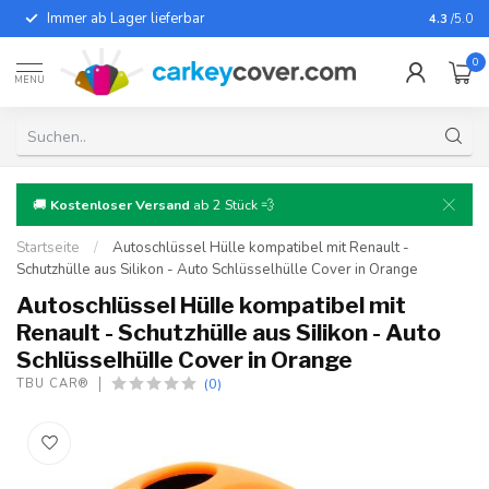
Immer ab Lager lieferbar
Für fast
4.3
/5.0
0
MENU
🚚
Kostenloser Versand
ab 2 Stück 💨
Startseite
/
Autoschlüssel Hülle kompatibel mit Renault -
Schutzhülle aus Silikon - Auto Schlüsselhülle Cover in Orange
Autoschlüssel Hülle kompatibel mit
Renault - Schutzhülle aus Silikon - Auto
Schlüsselhülle Cover in Orange
(0)
TBU CAR®