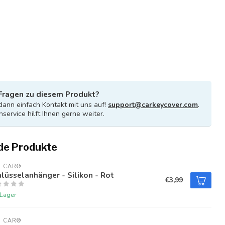
Fragen zu diesem Produkt?
ann einfach Kontakt mit uns auf!
support@carkeycover.com
.
service hilft Ihnen gerne weiter.
de Produkte
U CAR®
lüsselanhänger - Silikon - Rot
€3,99
 Lager
U CAR®