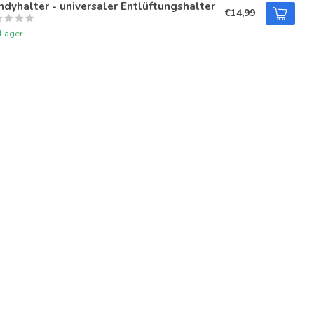
dyhalter - universaler Entlüftungshalter
€14,99
 Lager