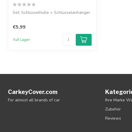
Set: Schlüsselhülle + Schlüsselanhänger
€5,99
Auf Lager
CarkeyCover.com
Kategori
For almost all brands of car
Ihre Marke W
Zubehör
Reviews