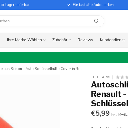
ab Lager lieferbar
Für fast alle Automarken
e
Ihre Marke Wählen
Zubehör
Reviews
Kundendienst
e aus Silikon - Auto Schlüsselhülle Cover in Rot
TBU CAR®
Autoschlü
Renault -
Schlüssel
€5,99
Inkl. MwSt.