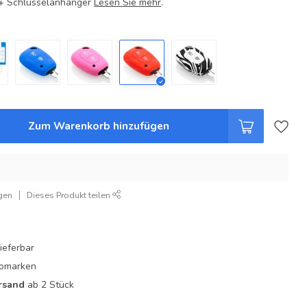
e + Schlüsselanhänger
Lesen Sie mehr
.
Zum Warenkorb hinzufügen
gen
Dieses Produkt teilen
ieferbar
utomarken
rsand
ab 2 Stück