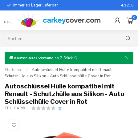
Immer ab Lager lieferbar
Für fast
4.3
/5.0
0
MENU
🚚
Kostenloser Versand
ab 2 Stück 💨
Startseite
/
Autoschlüssel Hülle kompatibel mit Renault -
Schutzhülle aus Silikon - Auto Schlüsselhülle Cover in Rot
Autoschlüssel Hülle kompatibel mit
Renault - Schutzhülle aus Silikon - Auto
Schlüsselhülle Cover in Rot
(0)
TBU CAR®