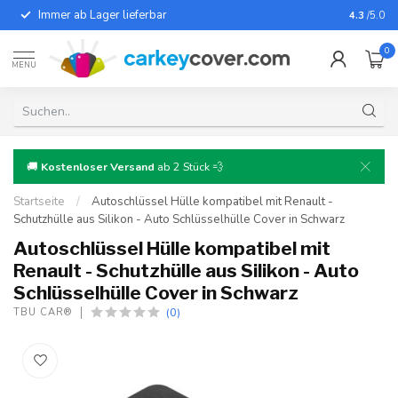
Immer ab Lager lieferbar
Für fast
4.3
/5.0
0
MENU
🚚
Kostenloser Versand
ab 2 Stück 💨
Startseite
/
Autoschlüssel Hülle kompatibel mit Renault -
Schutzhülle aus Silikon - Auto Schlüsselhülle Cover in Schwarz
Autoschlüssel Hülle kompatibel mit
Renault - Schutzhülle aus Silikon - Auto
Schlüsselhülle Cover in Schwarz
(0)
TBU CAR®