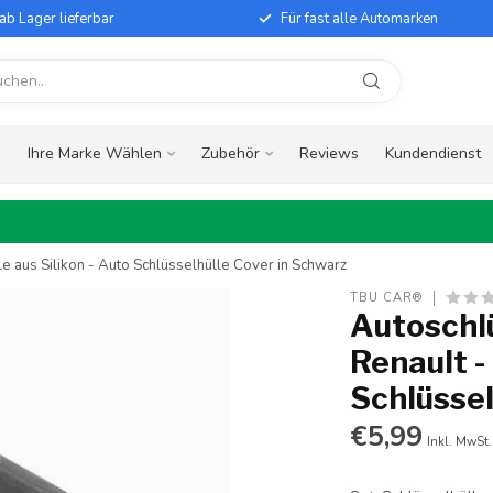
ab Lager lieferbar
Für fast alle Automarken
e
Ihre Marke Wählen
Zubehör
Reviews
Kundendienst
le aus Silikon - Auto Schlüsselhülle Cover in Schwarz
TBU CAR®
Autoschlü
Renault -
Schlüssel
€5,99
Inkl. MwSt.