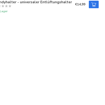
dyhalter - universaler Entlüftungshalter
€14,99
 Lager