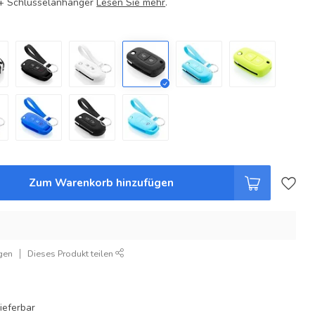
e + Schlüsselanhänger
Lesen Sie mehr
.
Zum Warenkorb hinzufügen
gen
Dieses Produkt teilen
ieferbar