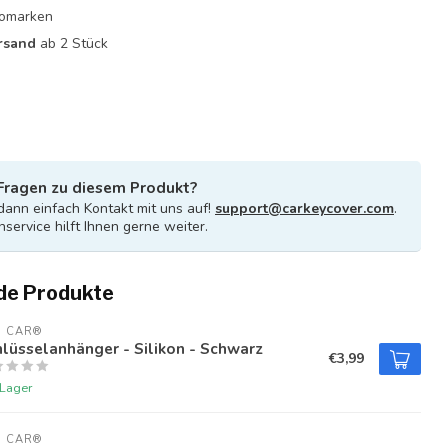
utomarken
rsand
ab 2 Stück
Fragen zu diesem Produkt?
ann einfach Kontakt mit uns auf!
support@carkeycover.com
.
service hilft Ihnen gerne weiter.
de Produkte
U CAR®
lüsselanhänger - Silikon - Schwarz
€3,99
 Lager
U CAR®