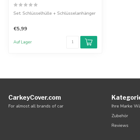
Set: Schlüsselhülle + Schlüsselanhänger
€5,99
Auf Lager
CarkeyCover.com
Kategori
For almost all brands of car
Ihre Marke W
Zubehör
Reviews