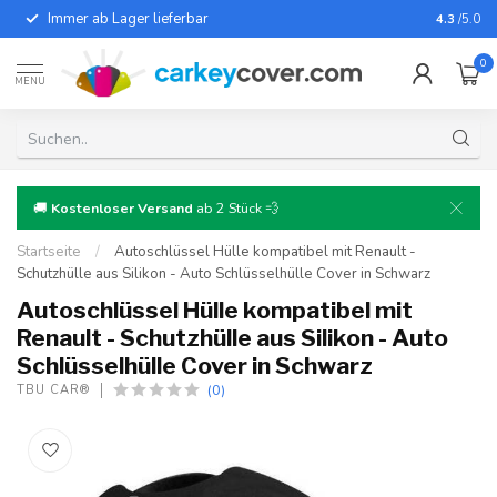
Immer ab Lager lieferbar
Für fast
4.3
/5.0
0
MENU
🚚
Kostenloser Versand
ab 2 Stück 💨
Startseite
/
Autoschlüssel Hülle kompatibel mit Renault -
Schutzhülle aus Silikon - Auto Schlüsselhülle Cover in Schwarz
Autoschlüssel Hülle kompatibel mit
Renault - Schutzhülle aus Silikon - Auto
Schlüsselhülle Cover in Schwarz
(0)
TBU CAR®