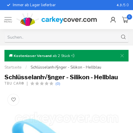
Immer ab Lager lieferbar
Für fast
4.3
/5.0
0
MENU
🚚
Kostenloser Versand
ab 2 Stück 💨
Startseite
/
Schlüsselanh√§nger - Silikon - Hellblau
Schlüsselanh√§nger - Silikon - Hellblau
(0)
TBU CAR®