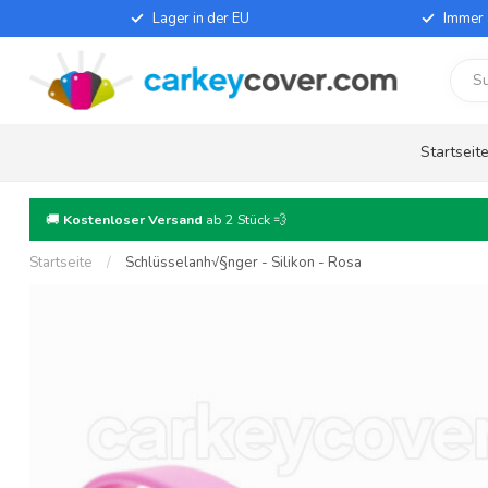
Lager in der EU
Immer 
Startseit
🚚
Kostenloser Versand
ab 2 Stück 💨
Startseite
/
Schlüsselanh√§nger - Silikon - Rosa