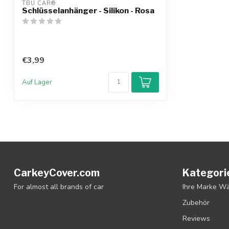
TBU CAR®
Schlüsselanhänger - Silikon - Rosa
€3,99
Auf Lager
CarkeyCover.com
Kategori
For almost all brands of car
Ihre Marke W
Zubehör
Reviews