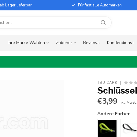
ab Lager lieferbar
Für fast alle Automarken
e
Ihre Marke Wählen
Zubehör
Reviews
Kundendienst
TBU CAR®
Schlüssel
€3,99
Inkl. MwSt.
Andere Farben