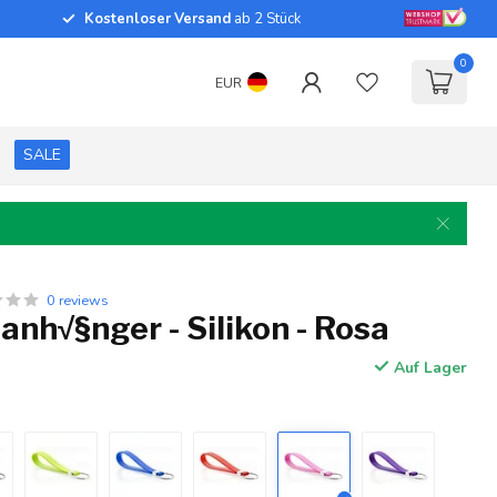
Kostenloser Versand
ab 2 Stück
0
EUR
SALE
0 reviews
anh√§nger - Silikon - Rosa
Auf Lager