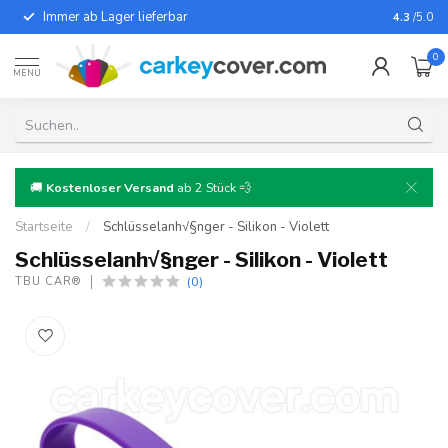
Immer ab Lager lieferbar
Für fast
4.3
/5.0
0
MENU
🚚
Kostenloser Versand
ab 2 Stück 💨
Startseite
/
Schlüsselanh√§nger - Silikon - Violett
Schlüsselanh√§nger - Silikon - Violett
(0)
TBU CAR®