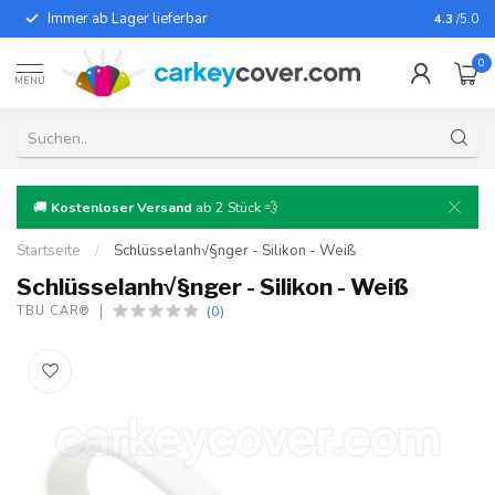
Immer ab Lager lieferbar
Für fast
4.3
/5.0
0
MENU
🚚
Kostenloser Versand
ab 2 Stück 💨
Startseite
/
Schlüsselanh√§nger - Silikon - Weiß
Schlüsselanh√§nger - Silikon - Weiß
(0)
TBU CAR®