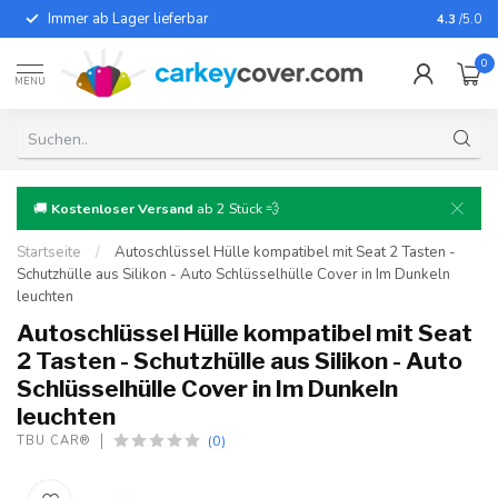
Immer ab Lager lieferbar
Für fast
4.3
/5.0
0
MENU
🚚
Kostenloser Versand
ab 2 Stück 💨
Startseite
/
Autoschlüssel Hülle kompatibel mit Seat 2 Tasten -
Schutzhülle aus Silikon - Auto Schlüsselhülle Cover in Im Dunkeln
leuchten
Autoschlüssel Hülle kompatibel mit Seat
2 Tasten - Schutzhülle aus Silikon - Auto
Schlüsselhülle Cover in Im Dunkeln
leuchten
(0)
TBU CAR®