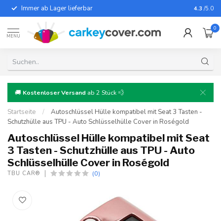
Immer ab Lager lieferbar
Für fast
4.3
/5.0
0
MENU
🚚
Kostenloser Versand
ab 2 Stück 💨
Startseite
/
Autoschlüssel Hülle kompatibel mit Seat 3 Tasten -
Schutzhülle aus TPU - Auto Schlüsselhülle Cover in Roségold
Autoschlüssel Hülle kompatibel mit Seat
3 Tasten - Schutzhülle aus TPU - Auto
Schlüsselhülle Cover in Roségold
(0)
TBU CAR®