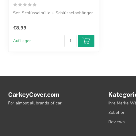
Set: Schlüsselhülle + Schlüsselanhänger
€8,99
Auf Lager
CarkeyCover.com
Kategori
For almost all brands of car
Ihre Marke W
Zubehör
Reviews