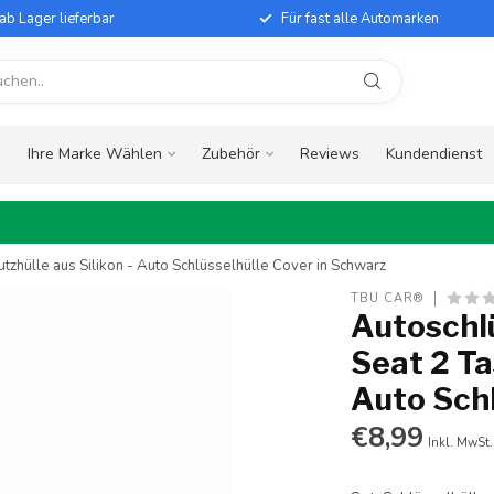
ab Lager lieferbar
Für fast alle Automarken
e
Ihre Marke Wählen
Zubehör
Reviews
Kundendienst
tzhülle aus Silikon - Auto Schlüsselhülle Cover in Schwarz
TBU CAR®
Autoschlü
Seat 2 Ta
Auto Schl
€8,99
Inkl. MwSt.