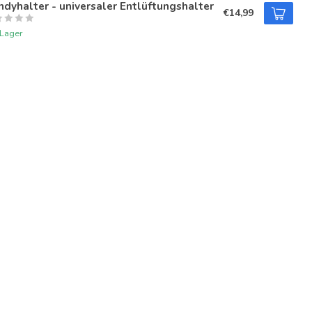
dyhalter - universaler Entlüftungshalter
€14,99
 Lager