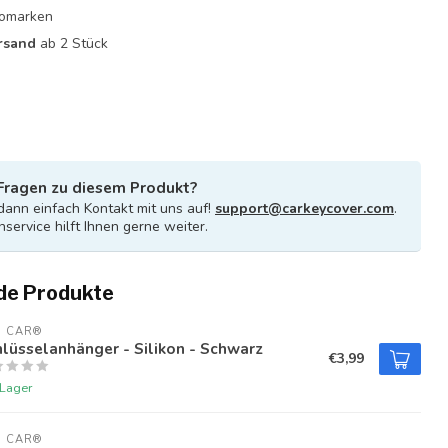
utomarken
rsand
ab 2 Stück
Fragen zu diesem Produkt?
ann einfach Kontakt mit uns auf!
support@carkeycover.com
.
service hilft Ihnen gerne weiter.
de Produkte
U CAR®
lüsselanhänger - Silikon - Schwarz
€3,99
 Lager
U CAR®